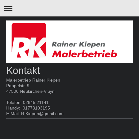
Kontakt
Malerbetrieb Rainer Kiepen
Pappelstr.
9
47506
Neukirchen-Vluyn
Telefon: 02845 21141
Handy: 01773103195
E-Mail: R.Kiepen@gmail.com